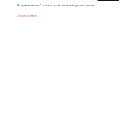
Поля, отмеченные *, - являются обязательными для заполнения.
Закрыть окно