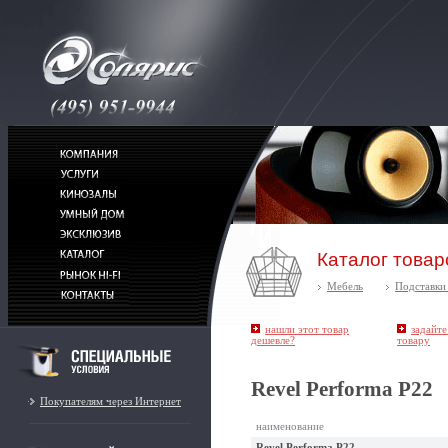
Каталог товар
Мебель
Подставки
нашли этот товар
задайте
дешевле?
товару
Revel Performa P22
Покупателям через Интернет
наименование
Revel Performa P22