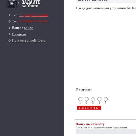
Стенд для напольной установки АС Re
Тел.
+7 (495) 951-99-44
Тел.
+7 (926) 159-99-44
Вопрос
online
В форуме
По электронной почте
Рейтинг
:
1
2
3
4
5
Поиск по каталогу
(по артикулу, наименованию, описанию)