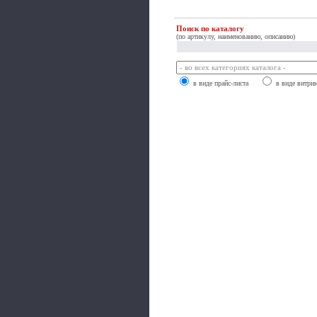
Поиск по каталогу
(по артикулу, наименованию, описанию)
в виде прайс-листа
в виде витри