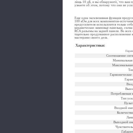
лищь 10 дБ, и вы обнаружите, что ваш п
узнаете об этом, потому что они не уси
Еще одна эксклюзивная функция предусил
100 кОм для всех компонентов-источник
предусилителя используются только отб
керамические ламповые панельки, схема
RCA разъемы на задней панели. Во всех 
тщательно продуманное расположение ко
мастерами своего дела.
Характеристики
:
Парам
Соотношение сигн
Минимальная 
Максимальная 
Ти
Гармонические 
Гаран
Вхо
Выхо
Потребляемая 
Тип уси
Пульт
Входной имп
Количество
Лам
Выходной им
Чувствитель
Габарит