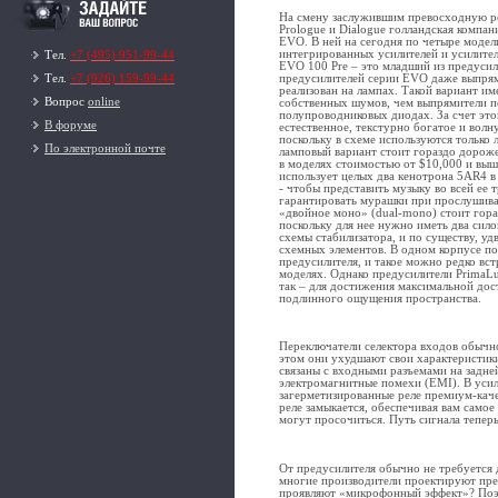
На смену заслужившим превосходную р
Prologue и Dialogue голландская компа
EVO. В ней на сегодня по четыре модел
интегрированных усилителей и усилите
Тел.
+7 (495) 951-99-44
EVO 100 Pre – это младший из предусил
предусилителей серии EVO даже выпрям
Тел.
+7 (926) 159-99-44
реализован на лампах. Такой вариант им
Вопрос
online
собственных шумов, чем выпрямители п
полупроводниковых диодах. За счет это
В форуме
естественное, текстурно богатое и вол
поскольку в схеме используются только л
По электронной почте
ламповый вариант стоит гораздо дороже
в моделях стоимостью от $10,000 и выш
использует целых два кенотрона 5AR4 в
- чтобы представить музыку во всей ее 
гарантировать мурашки при прослушива
«двойное моно» (dual-mono) стоит гора
поскольку для нее нужно иметь два сил
схемы стабилизатора, и по существу, уд
схемных элементов. В одном корпусе по
предусилителя, и такое можно редко вс
моделях. Однако предусилители PrimaL
так – для достижения максимальной дос
подлинного ощущения пространства.
Переключатели селектора входов обычно
этом они ухудшают свои характеристики
связаны с входными разъемами на задне
электромагнитные помехи (EMI). В усил
загерметизированные реле премиум-каче
реле замыкается, обеспечивая вам само
могут просочиться. Путь сигнала тепер
От предусилителя обычно не требуется 
многие производители проектируют пред
проявляют «микрофонный эффект»? Поэт