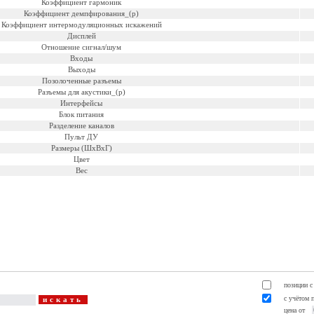
Коэффициент гармоник
Коэффициент демпфирования_(р)
Коэффициент интермодуляционных искажений
Дисплей
Отношение сигнал/шум
Входы
Выходы
Позолоченные разъемы
Разъемы для акустики_(р)
Интерфейсы
Блок питания
Разделение каналов
Пульт ДУ
Размеры (ШхВхГ)
Цвет
Вес
позиции с
с учётом 
цена от