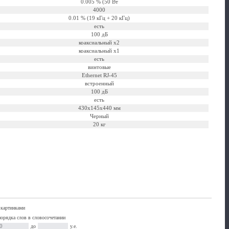
0.005 % (50 Вт
4000
0.01 % (19 кГц + 20 кГц)
есть
100 дБ
коаксиальный x2
коаксиальный x1
есть
винтовые
Ethernet RJ-45
встроенный
100 дБ
есть
430x145x440 мм
Черный
20 кг
 картинками
порядка слов в словосочетании
до
у.е.