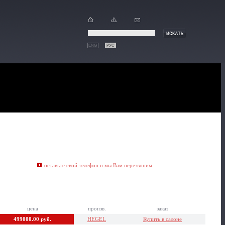
ENG
РУС
оставьте свой телефон и мы Вам перезвоним
цена
произв.
заказ
499000.00 руб.
HEGEL
Купить в салоне