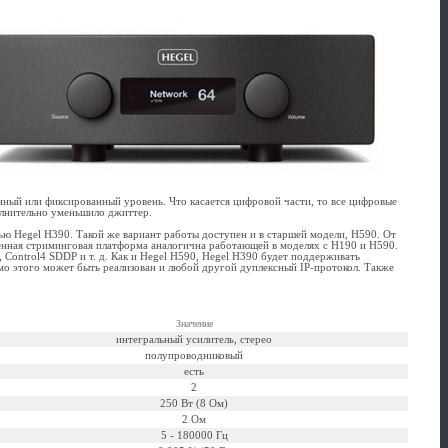
нный или фиксированный уровень. Что касается цифровой части, то все цифровые
олнительно уменьшило джиттер.
 Hegel H390. Такой же вариант работы доступен и в старшей модели, H590. От
енная стриминговая платформа аналогична работающей в моделях с H190 и H590.
Control4 SDDP и т. д. Как и Hegel H590, Hegel H390 будет поддерживать
мо этого может быть реализован и любой другой дуплексный IP-протокол. Также
Значение
интегральный усилитель, стерео
полупроводниковый
есть
2
250 Вт (8 Ом)
2 Ом
5 - 180000 Гц