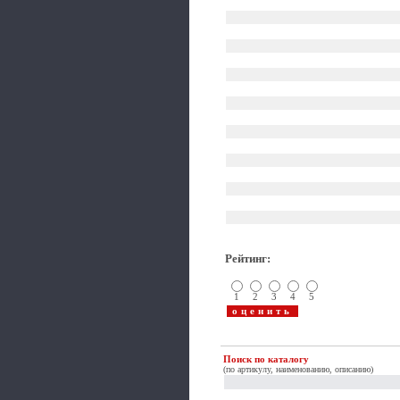
Рейтинг
:
1
2
3
4
5
Поиск по каталогу
(по артикулу, наименованию, описанию)