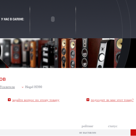
ов
Усилители
Hegel H390
задайте вопрос по этому товару
подходит ли мне этот товар
?
рейтинг
статус
не выставлен