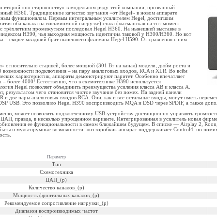
то второй «по старшинству» в модельном ряду этой компании, призванный
енный H360. Традиционное качество звучания «от Hegel» в новом аппарате
нным функционалом. Первым интегральным усилителем Hegel, достигшим
итая оба канала на восьмиомной нагрузке) стала флагманская на тот момент
 с трёхлетним промежутком последовал Hegel H360. На нынешней выставке в
индексом H390, чья выходная мощность идентична таковой у H300/H360. Но вот
 – скорее младший брат нынешнего флагмана Hegel H590. От сравнения с ним
л» относительно старшей, более мощной (301 Вт на канал) модели, дюйм роста и
90 возможности подключения – на пару аналоговых входов, RCA и XLR. Во всём
ческих характеристик, аппараты демонстрируют паритет. Особенно впечатляет
– более 4000! Естественно, что в схемотехнике H390 используется
логия Hegel позволяет объединить преимущества усиления класса AB и класса А.
, результатом чего становится чистое звучание без помех. На задней панели
 и две пары аналоговых входов RCA. Они, как и все остальные входы, могут иметь переме
SP USB. Это позволило Hegel H390 воспроизводить MQA и DSD через SPDIF, а также доп
меню, может позволить подключенному USB-устройству дистанционно управлять громкостью
 ЦАП, правда, в несколько упрощенном варианте. Интегрированная в усилитель новая фирм
новления ее функциональности в самом ближайшем будущем. В списке — Airplay 2, Roon, 
быты и мультирумные возможности: «из коробки» аппарат поддерживает Control4, но поми
ость.
Параметр
Тип
Схемотехника
ЦАП_(р)
Количество каналов_(р)
Мощность фронтальных каналов_(р)
Рекомендуемое сопротивление нагрузки_(р)
Диапазон воспроизводимых частот