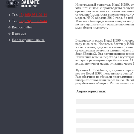
Интегральный усилитель Hegel H390, э
заменить снятый с производства заслуж
органично сочетается с самым совреме
суммарной мощности в полкиловатта (сч
Тел.
+7 (495) 951-99-44
модель H300 образца 2012 года. За ней
Мюнхене был представлен аппарат под 
Тел.
+7 (926) 159-99-44
по функциональному оснащению новинка
Вопрос
online
мы и будем «плясать».
В форуме
По электронной почте
В размерах и массе Hegel H390 «потеря
пару кило веса. Несколько богаче у H5
же остальном, судя по значениям техни
сумасшедшая величина дампинг-фактора 
SoundEngine2. Эта патентованная техно
Искажения в точке перехода отсутствуют
аппарата размещены пара балансных XLR
входы получили маршрутизацию через D
Функция USB Volume, доступная через 
нее же Hegel H390 получил встроенный
Разработчики пообещали программные об
интернет-обновления через меню. Не за
разработчики обещают Roon-совместим
Характеристики
: