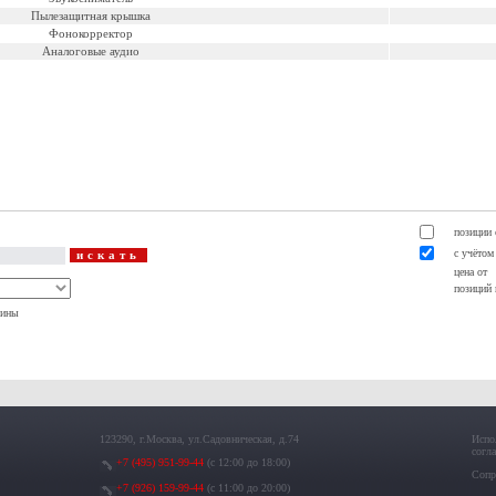
Пылезащитная крышка
Фонокорректор
Аналоговые аудио
позиции 
с учётом
цена о
позиций 
рины
123290, г.Москва, ул.Садовническая, д.74
Испо
согл
+7 (495) 951-99-44
(с 12:00 до 18:00)
Сопр
+7 (926) 159-99-44
(с 11:00 до 20:00)