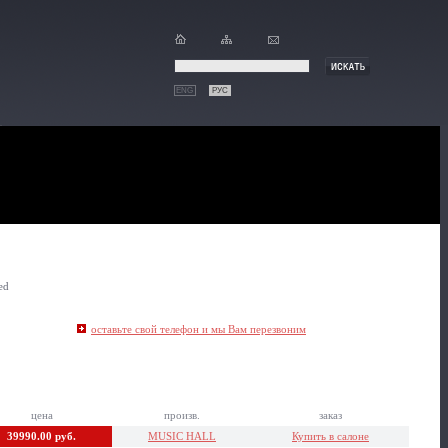
ENG
РУС
ed
оставьте свой телефон и мы Вам перезвоним
цена
произв.
заказ
39990.00 руб.
MUSIC HALL
Купить в салоне