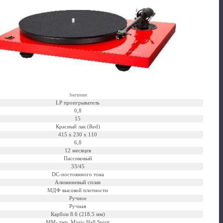
Значение
LP проигрыватель
0,8
15
Красный лак (Red)
415 x 230 x 110
6,8
12 месяцев
Пассиковый
33/45
DC-постоянного тока
Алюминевый сплав
МДФ высокой плотности
Ручное
Ручная
Карбон 8.6 (218.5 мм)
ММ- тип, Music Hall Spirit