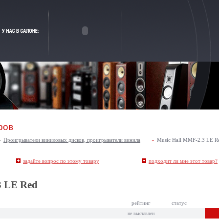
ров
Проигрыватели виниловых дисков, проигрыватели винила
Music Hall MMF-2.3 LE R
задайте вопрос по этому товару
подходит ли мне этот товар
?
3 LE Red
рейтинг
статус
не выставлен