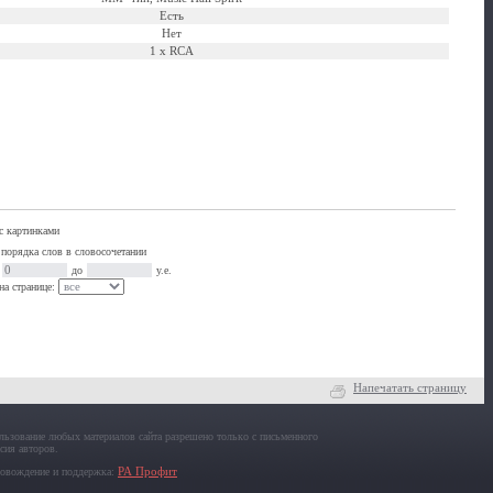
Есть
Нет
1 x RCA
с картинками
 порядка слов в словосочетании
т
до
у.е.
на странице:
Напечатать страницу
льзование любых материалов сайта разрешено только с письменного
асия авторов.
овождение и поддержка:
РА Профит