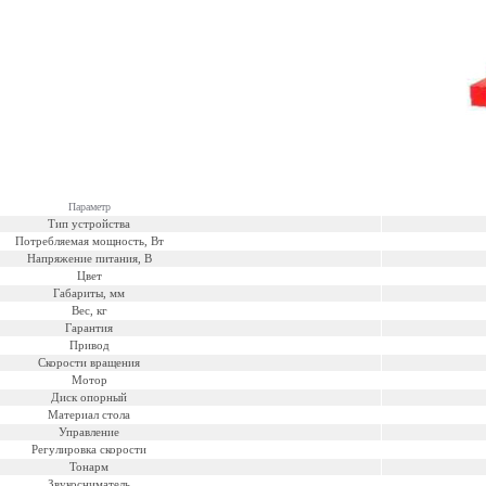
Параметр
Тип устройства
Потребляемая мощность, Вт
Напряжение питания, В
Цвет
Габариты, мм
Вес, кг
Гарантия
Привод
Скорости вращения
Мотор
Диск опорный
Материал стола
Управление
Регулировка скорости
Тонарм
Звукосниматель