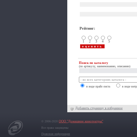
Рейтинг
:
1
2
3
4
5
Поиск по каталогу
(по артикулу, наименованию, описанию)
в виде прайс-листа
в виде вит
Добавить страницу в избранное
© 2006-2020
ООО "Домашние кинотеатры"
Все права защищены
Правовая информация