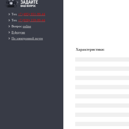
Тел.
+7 (495) 951-99-44
Тел.
+7 (926) 159-99-44
Вопрос
online
В форуме
По электронной почте
Характеристики
: