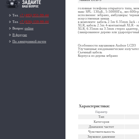
головные телефоны открытого типа, мем
макс SPL: 130дБ., 5-50000Гц., вес:600гр
исполнение: зебрано, амбушюры: черная
Тел.
+7 (495) 951-99-44
искусственная замша
в комплекте: кабель 2.5m 6.35mm Jack -
Тел.
+7 (926) 159-99-44
XLR, кабель 2.5m 4-контактный XLR - н
Вопрос
online
XLR, 6.35mm на 3.5mm стерео адаптер, 
(лакированное дерево или ударопрочн
В форуме
По электронной почте
Особенности наушников Audeze LCD3
Улучшенные изодинамические излучате
Съемный кабель
Корпуса из дерева зебрано
Характеристики
:
Параметр
Тип
Категория
Диапазон частот
Чувствительность
Звуковое давление