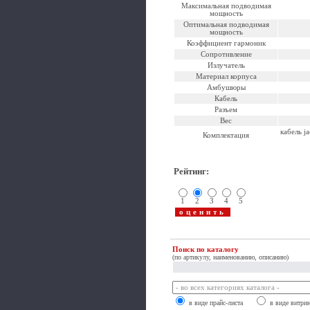
Максимальная подводимая
мощность
Оптимальная подводимая
мощность
Коэффициент гармоник
Сопротивление
Излучатель
Материал корпуса
Амбушюры
Кабель
Разъем
Вес
кабель j
Комплектация
Рейтинг
:
1
2
3
4
5
Поиск по каталогу
(по артикулу, наименованию, описанию)
в виде прайс-листа
в виде витри