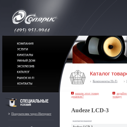
Каталог товар
Компоненты Hi-Fi
нашли этот товар
задайте
дешевле?
товару
Audeze LCD-3
Покупателям через Интернет
наименование
Audeze LCD-3