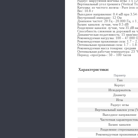
Радиус закругления кончика иглы: 5 x 1
Вертикальный угол трекинга (Vertical Tr
Катушка: из чистого железа - Pure iron cr
Вес: 10.8 г
Выходное напряжение: 0.4 мВ при 3.54 
Внутренний импеданс: 12 Ом
Диапазон частот: 20 Гц - 20.000 Гц, ± 1
Баланс каналов: лучше, чем 0.5 dB
Разделение каналов: лучше, чем 35 dB на
Способность слежения за дорожкой на ч
Динамическая податливость: 15 мкм/ми
Рекомендуемая нагрузка: 100 – 47.000 
Рекомендуемая прижимная сила: 1.7 – 2.
Оптимальная прижимная сила: 1.7 – 1.8 
Рекомендуемая масса тонарма: средняя
Оптимальная рабочая температура: 23 °
Период «прогрева»: 50 – 100 часов
Характеристики
:
Параметр
Тип
Корпус
Иглодержатель
Диаметр
Игла
Радиус иглы
Вертикальный наклон угла (
Выходное напряжение
Частотная характеристик
Баланс каналов
Разделение стереоканало
Рекомендуемая прижимная 