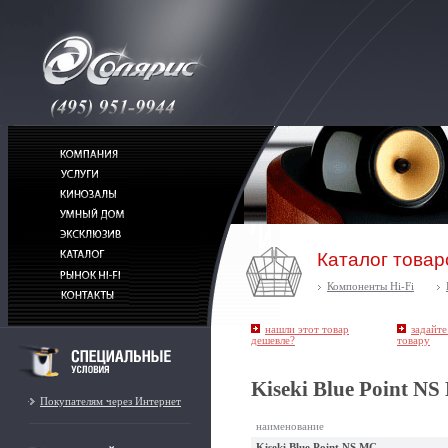
Каталог товар
Компоненты Hi-Fi
нашли этот товар
задайте
дешевле?
товару
Kiseki Blue Point N
Покупателям через Интернет
наименование
Kiseki Blue Point NS MC