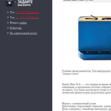
Тел.
+7 (495) 951-99-44
Тел.
+7 (926) 159-99-44
Вопрос
online
В форуме
По электронной почте
Головка звукоснимателя. Тип картриджа
"новом стиле".
Kiseki Blue N.S. — это первая из вновь
алюминия, а магнитная система собрана
лучшего, что было достигнуто тогда и т
легкостью превосходит результаты ориги
Корпус: алюминиевый сплав
Кантилевер: бороновый стержень: диаме
Игла: алмазная с линейным контактом, з