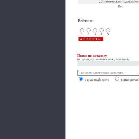
Динамическая податливос
Вес
Рейтинг
:
1
2
3
4
5
Поиск по каталогу
(по артикулу, наименованию, описанию)
в виде прайс-листа
в виде витри