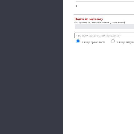
1
Поиск по каталогу
(по артикулу, наименованию, описанию)
в виде прайс-листа
в виде витри