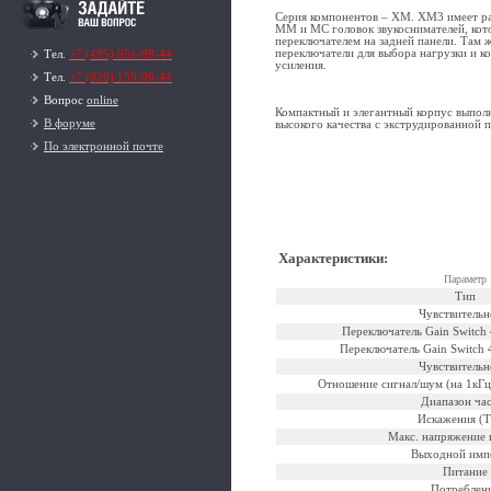
Серия компонентов – XM. XM3 имеет ра
MM и MC головок звукоснимателей, кот
переключателем на задней панели. Там 
переключатели для выбора нагрузки и 
Тел.
+7 (495) 951-99-44
усиления.
Тел.
+7 (926) 159-99-44
Вопрос
online
Компактный и элегантный корпус выпол
В форуме
высокого качества с экструдированной 
По электронной почте
Характеристики
:
Параметр
Тип
Чувствительн
Переключатель Gain Switch
Переключатель Gain Switch
Чувствительн
Отношение сигнал/шум (на 1кГц
Диапазон ча
Искажения (
Макс. напряжение 
Выходной имп
Питание
Потреблен