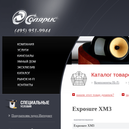
Каталог товар
Компоненты Hi-Fi
нашли этот товар дешевле?
за
Exposure ХМ3
Покупателям через Интернет
наименование
Exposure ХМ3