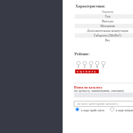
Характеристики
:
Параметр
Тип
Выходы
Механизм
Дополнительная коммутация
Габариты (ШхВхГ)
Вес
Рейтинг
:
1
2
3
4
5
Поиск по каталогу
(по артикулу, наименованию, описанию)
в виде прайс-листа
в виде витри