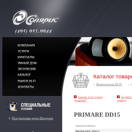
Каталог товар
Компоненты Hi-Fi
нашли этот товар
задайте
дешевле?
товару
PRIMARE DD15
Покупателям через Интернет
наименование
PRIMARE DD15