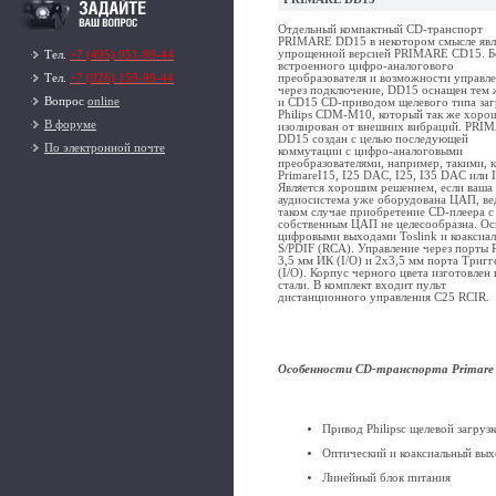
Отдельный компактный CD-транспорт
PRIMARE DD15 в некотором смысле явл
упрощенной версией PRIMARE CD15. Б
Тел.
+7 (495) 951-99-44
встроенного цифро-аналогового
преобразователя и возможности управл
Тел.
+7 (926) 159-99-44
через подключение, DD15 оснащен тем ж
Вопрос
online
и CD15 CD-приводом щелевого типа заг
Philips CDM-M10, который так же хоро
В форуме
изолирован от внешних вибраций. PRI
DD15 создан с целью последующей
По электронной почте
коммутации с цифро-аналоговыми
преобразователями, например, такими, к
PrimareI15, I25 DAC, I25, I35 DAC или I
Является хорошим решением, если ваша
аудиосистема уже оборудована ЦАП, ве
таком случае приобретение CD-плеера с
собственным ЦАП не целесообразна. О
цифровыми выходами Toslink и коаксиа
S/PDIF (RCA). Управление через порты 
3,5 мм ИК (I/O) и 2х3,5 мм порта Тригг
(I/O). Корпус черного цвета изготовлен 
стали. В комплект входит пульт
дистанционного управления C25 RCIR.
Особенности
CD
-транспорта
Primare
Привод Philipsс щелевой загруз
Оптический и коаксиальный вы
Линейный блок питания