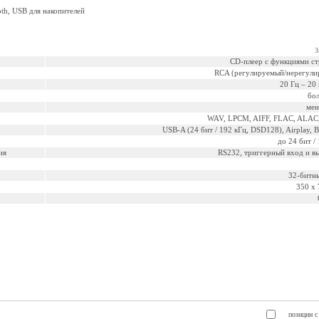
oth, USB для накопителей
З
CD-плеер с функциями с
RCA (регулируемый/нерегулир
20 Гц – 20 
бол
мен
WAV, LPCM, AIFF, FLAC, ALA
USB-A (24 бит / 192 кГц, DSD128), Airplay, 
до 24 бит /
ия
RS232, триггерный вход и в
32-битн
350 x 
позиции с