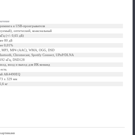
начение
триминга и USB-проигрывателя
уемый), оптический, коаксиальный
кГц (+/- 0,65 дБ)
ее 80 дБ
ее 0,01%
C, MP3, MP4 (AAC), WMA, OGG, DSD
Bluetooth, Chromecast, Spotify Connect, UPnP/DLNA
 192 кГц, DSD128
ыход, вход и выход для ИК-команд
есть
ый AK4490EQ
73 x 329 мм
6,6 кг
 картинками