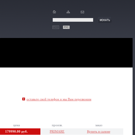
ENG
РУС
оставьте свой телефон и мы Вам перезвоним
цена
произв.
заказ
179990.00 руб.
PRIMARE
Купить в салоне