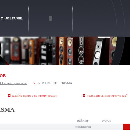
ров
CD-проигрыватели
PRIMARE CD15 PRISMA
задайте вопрос по этому товару
подходит ли мне этот товар
?
ISMA
рейтинг
статус
не выставлен