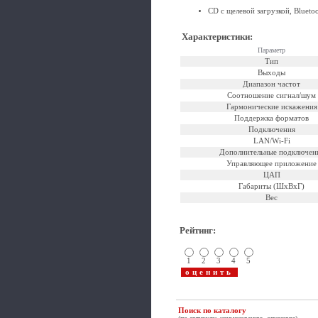
CD с щелевой загрузкой, Blueto
Характеристики
:
Параметр
Тип
Выходы
Диапазон частот
Соотношение сигнал/шум
Гармонические искажения
Поддержка форматов
Подключения
LAN/Wi-Fi
Дополнительные подключен
Управляющее приложение
ЦАП
Габариты (ШхВхГ)
Вес
Рейтинг
:
1
2
3
4
5
Поиск по каталогу