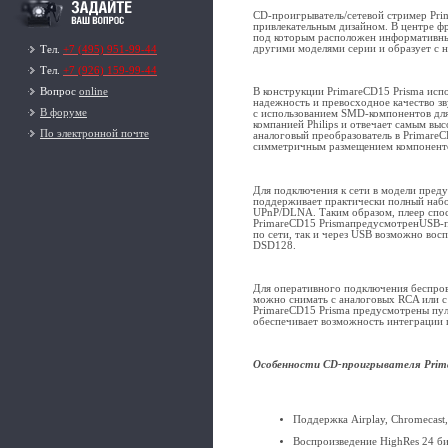
CD-проигрыватель/сетевой стример Pri
привлекательным дизайном. В центре фр
под которым расположен информативный
другими моделями серии и образует с н
Тел.
+7 (495) 951-99-44
Тел.
+7 (926) 159-99-44
Вопрос
online
В конструкции PrimareCD15 Prisma исп
надежность и превосходное качество з
В форуме
с использованием SMD-компонентов для
компанией Philips и отвечает самым вы
По электронной почте
аналоговый преобразователь в Primar
симметричным размещением компонентов
Для подключения к сети в модели преду
поддерживает практически полный набор
UPnP/DLNA. Таким образом, плеер спосо
PrimareCD15 PrismaпредусмотренUSB-п
по сети, так и через USB возможно восп
DSD128.
Для оперативного подключения беспров
можно снимать с аналоговых RCA или с
PrimareCD15 Prisma предусмотрены пу
обеспечивает возможность интеграции 
Особенности
CD
-проигрывателя
Prim
Поддержка Airplay, Chromecast
Воспроизведение HighRes 24 б