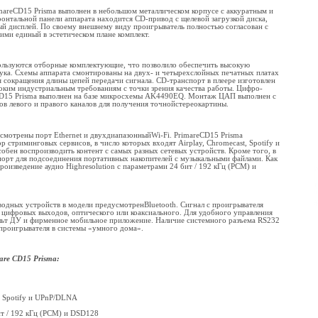
mareCD15 Prisma выполнен в небольшом металлическом корпусе с аккуратным и
онтальной панели аппарата находится CD-привод с щелевой загрузкой диска,
 дисплей. По своему внешнему виду проигрыватель полностью согласован с
ими единый в эстетическом плане комплект.
ользуются отборные комплектующие, что позволило обеспечить высокую
вука. Схемы аппарата смонтированы на двух- и четырехслойных печатных платах
 сокращения длины цепей передачи сигнала. CD-транспорт в плеере изготовлен
соким индустриальным требованиям с точки зрения качества работы. Цифро-
eCD15 Prisma выполнен на базе микросхемы AK4490EQ. Монтаж ЦАП выполнен с
 левого и правого каналов для получения точнойстереокартины.
смотрены порт Ethernet и двухдиапазонныйWi-Fi. PrimareCD15 Prisma
 стриминговых сервисов, в число которых входят Airplay, Chromecast, Spotify и
бен воспроизводить контент с самых разных сетевых устройств. Кроме того, в
орт для подсоединения портативных накопителей с музыкальными файлами. Как
роизведение аудио Highresolution с параметрами 24 бит / 192 кГц (PCM) и
одных устройств в модели предусмотренBluetooth. Сигнал с проигрывателя
 цифровых выходов, оптического или коаксиального. Для удобного управления
льт ДУ и фирменное мобильное приложение. Наличие системного разъема RS232
проигрывателя в системы «умного дома».
are CD
15
Prisma
:
, Spotify и UPnP/DLNA
ит / 192 кГц (PCM) и DSD128