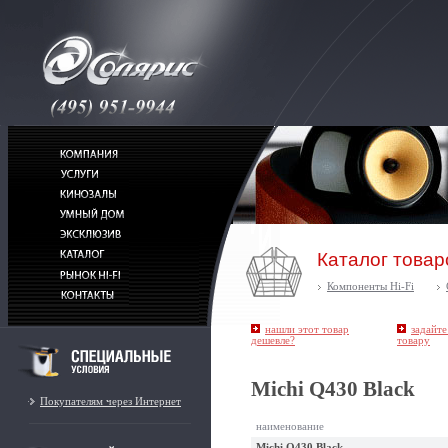
Каталог товар
Компоненты Hi-Fi
нашли этот товар
задайте
дешевле?
товару
Michi Q430 Black
Покупателям через Интернет
наименование
Michi Q430 Black