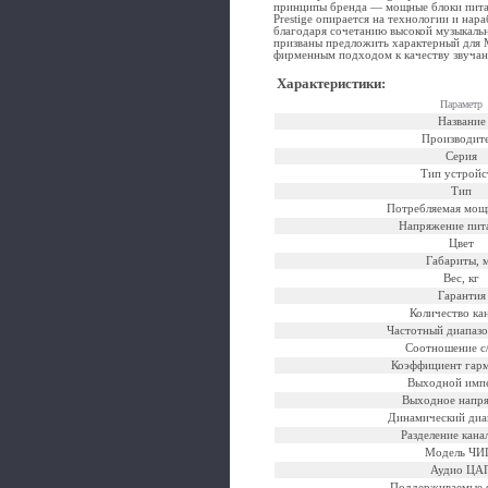
принципы бренда — мощные блоки питан
Prestige опирается на технологии и нар
благодаря сочетанию высокой музыкальн
призваны предложить характерный для M
фирменным подходом к качеству звучан
Характеристики
:
Параметр
Название
Производит
Серия
Тип устройс
Тип
Потребляемая мощ
Напряжение пит
Цвет
Габариты, 
Вес, кг
Гарантия
Количество ка
Частотный диапазо
Соотношение с/
Коэффициент гар
Выходной имп
Выходное напр
Динамический диап
Разделение кана
Модель ЧИ
Аудио ЦА
Поддерживаемые 