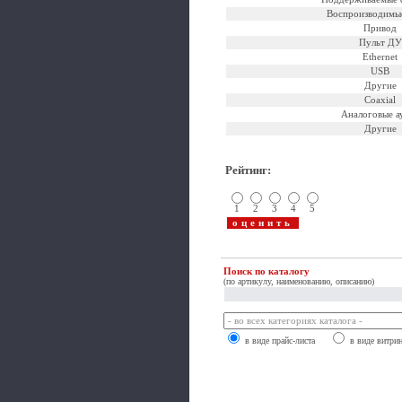
Воспроизводимы
Привод
Пульт ДУ
Ethernet
USB
Другие
Coaxial
Аналоговые а
Другие
Рейтинг
:
1
2
3
4
5
Поиск по каталогу
(по артикулу, наименованию, описанию)
в виде прайс-листа
в виде витри