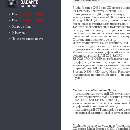
Michi Prestige Q430 это CD-плеер с акц
на точность и чистоту сигнала. CD
проигрыватель, ЦАП, серия: Prestige,
Тел.
+7 (495) 951-99-44
конструкция: 2-канальный. Компонент с
Prestige Michi Q430, специализированн
Тел.
+7 (926) 159-99-44
плеер, разработанный для максимально
Вопрос
online
точного воспроизведения компакт-диско
конструкции используется прецизионны
В форуме
лотковый механизм с плавающим крепле
снижающий влияние механических вибр
По электронной почте
Система питания построена по
многоступенчатой схеме стабилизации,
помогает подавлять электрические шум
поддерживать стабильность сигнальных
Ключевым элементом цифровой части яв
восьмиканальный ЦАП ESS SABRE
ES9028PRO. В Q430 он работает в полн
дифференциальной конфигурации: по ч
канала задействованы на каждый стерео
стереообраза. Michi объявила о запуске
Prestige X430 и CD-плеер Michi Prestig
инженерные принципы бренда — мощные
шумов.
Основные особенности Q430:
- прецизионный лотковый CD-механизм 
- многоступенчатая стабилизация пита
- ЦАП ESS SABRE ES9028PRO (32-бит /
- аналоговые выходы RCA и балансные 
- цифровой коаксиальный выход
- полноцветный TFT-дисплей с отображ
- массивный алюминиевый корпус и фи
Michi объявила о запуске новой серии к
CD-плеер Michi Prestige Q430. Линейка 