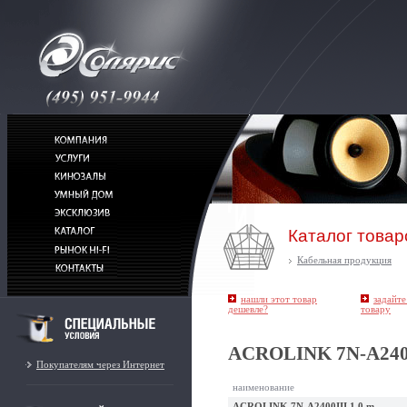
Каталог товар
Кабельная продукция
нашли этот товар
задайте
дешевле?
товару
ACROLINK 7N-A2400
Покупателям через Интернет
наименование
ACROLINK 7N-A2400III 1,0 m