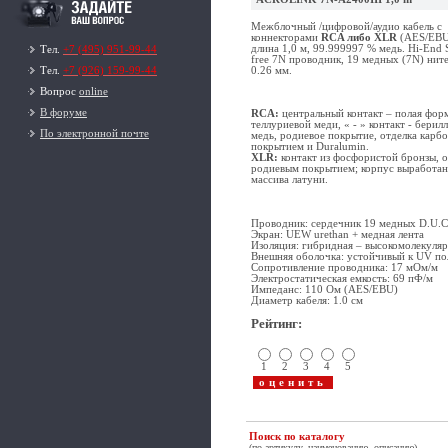
Межблочный /цифровой/аудио кабель с
коннекторами
RCA либо XLR
(AES/EBU
длина 1,0 м, 99.999997 % медь. Hi-End S
Тел.
+7 (495) 951-99-44
free 7N проводник, 19 медных (7N) нит
0.26 мм.
Тел.
+7 (926) 159-99-44
Вопрос
online
В форуме
RCA:
центральный контакт – полая форм
теллуриевой меди, « - » контакт - берил
По электронной почте
медь, родиевое покрытие, отделка карб
покрытием и Duralumin.
XLR:
контакт из фосфористой бронзы, о
родиевым покрытием; корпус выработан
массива латуни.
Проводник: сердечник 19 медных D.U.C.
Экран: UEW urethan + медная лента
Изоляция: гибридная – высокомолекуля
Внешняя оболочка: устойчивый к UV по
Сопротивление проводника: 17 мОм/м
Электростатическая емкость: 69 пФ/м
Импеданс: 110 Ом (AES/EBU)
Диаметр кабеля: 1.0 см
Рейтинг
:
1
2
3
4
5
Поиск по каталогу
(по артикулу, наименованию, описанию)