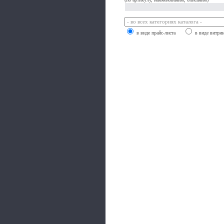
в виде прайс-листа
в виде витри