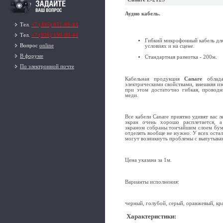
Аудио кабель.
Тел.
+7 (495) 951-99-44
Тел.
+7 (926) 159-99-44
Гибкий микрофонный кабель для
Вопрос
online
условиях и на сцене.
В форуме
Стандартная размотка - 200м.
По электронной почте
Кабельная продукция
Canare
облада
электрическими свойствами, внешняя из
при этом достаточно гибкая, проводн
меди.
Все кабели Canare приятно удивят вас 
экран очень хорошо расплетается, а
экраном собраны тончайшим слоем бума
отделять вообще не нужно. У всех оста
могут возникнуть проблемы с выпутыва
Цена указана за 1м.
Варианты исполнения:
черный, голубой, серый, оранжевый, кр
Характеристики
: