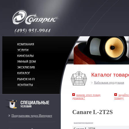
Каталог товар
Кабельная продукция
нашли этот товар
задайте
дешевле?
товару
Canare L-2T2S
Покупателям через Интернет
наименование
Canare L-2T2S