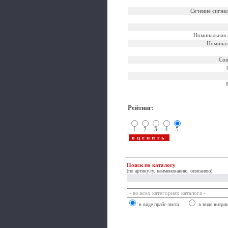
Сечение сигна
Номинальная 
Номинал
Соп
Рейтинг
:
1
2
3
4
5
Поиск по каталогу
(по артикулу, наименованию, описанию)
в виде прайс-листа
в виде витри