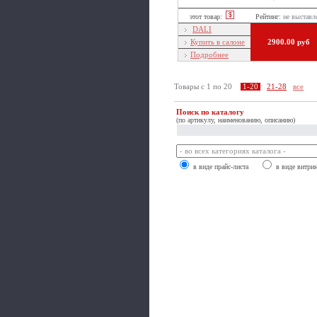
этот товар:
Рейтинг:
не выставл
DALI
Купить в салоне
2900.00 руб
Подробнее
Товары c 1 по 20
1-20
21-28
все
Поиск по каталогу
(по артикулу, наименованию, описанию)
в виде прайс-листа
в виде витри