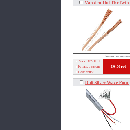
Van den Hul TheTwin
Рейтинг:
не выставл
VAN DEN HUL
Купить в салоне
350.00 руб
Подробнее
Dali Silver Wave Four