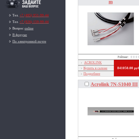
m
Тел.
+7 (495) 951-99-44
Тел.
+7 (926) 159-99-44
Вопрос
online
В форуме
По электронной почте
Рейтинг:
◊ ◊ ◊ 
ACROLINK
Купить в салоне
841050.00 ру
Подробнее
Acrolink 7N-S1040 III