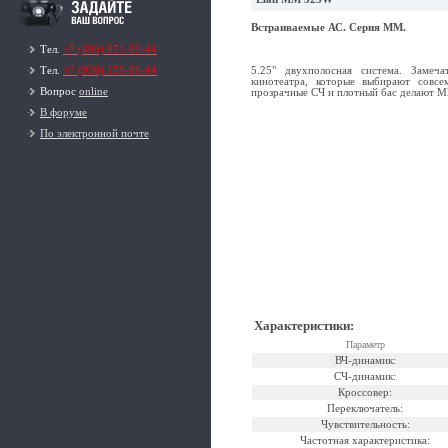
Встраиваемые АС. Серия MM.
Тел.
+7 (495) 951-99-44
Тел.
+7 (926) 159-99-44
5.25" двухполосная система. Замеч
кинотеатра, которые выбирают совс
Вопрос
online
прозрачные СЧ и плотный бас делают M
В форуме
По электронной почте
Характеристики
:
Параметр
ВЧ-динамик:
СЧ-динамик:
Кроссовер:
Переключатель:
Чувствительность:
Частотная характеристика: