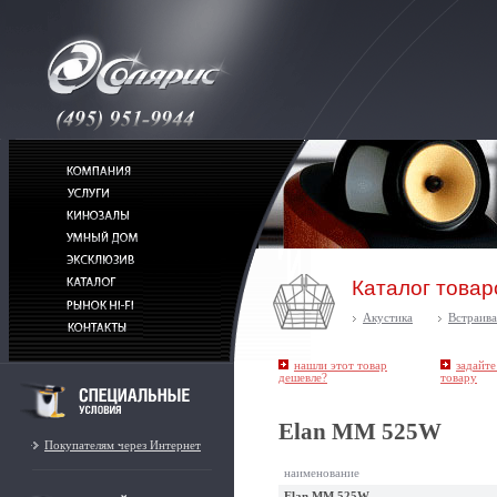
Каталог товар
Акустика
Встраив
нашли этот товар
задайте
дешевле?
товару
Elan MM 525W
Покупателям через Интернет
наименование
Elan MM 525W