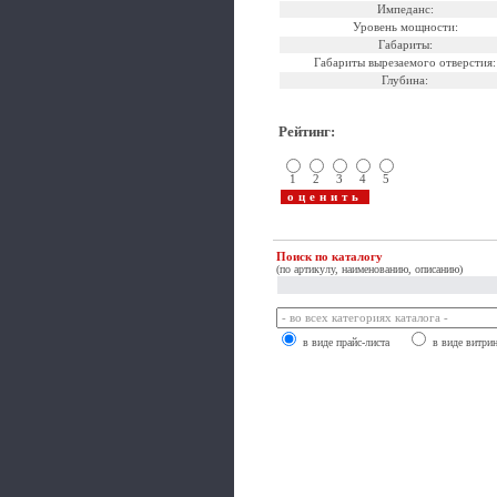
Импеданс:
Уровень мощности:
Габариты:
Габариты вырезаемого отверстия:
Глубина:
Рейтинг
:
1
2
3
4
5
Поиск по каталогу
(по артикулу, наименованию, описанию)
в виде прайс-листа
в виде витри