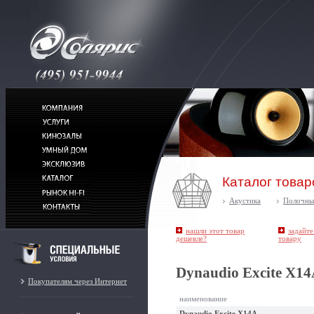
Каталог товар
Акустика
Полочны
нашли этот товар
задайте
дешевле?
товару
Dynaudio Excite X1
Покупателям через Интернет
наименование
Dynaudio Excite X14A