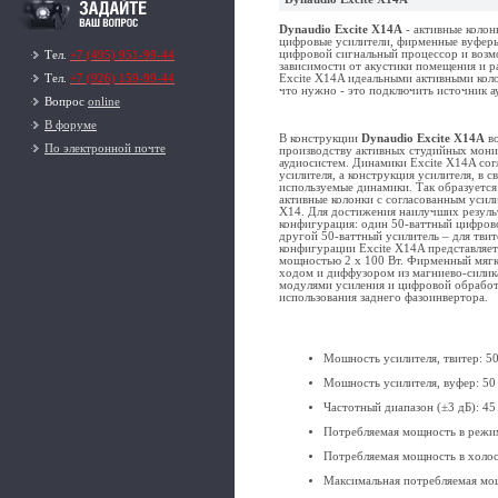
Dynaudio Excite X14A
- активные колон
цифровые усилители, фирменные вуферы
цифровой сигнальный процессор и возм
Тел.
+7 (495) 951-99-44
зависимости от акустики помещения и р
Excite X14A идеальными активными коло
Тел.
+7 (926) 159-99-44
что нужно - это подключить источник а
Вопрос
online
В форуме
В конструкции
Dynaudio Excite X14A
во
По электронной почте
производству активных студийных мон
аудиосистем. Динамики Excite X14A со
усилителя, а конструкция усилителя, в 
используемые динамики. Так образуется
активные колонки с согласованным усили
X14. Для достижения наилучших результ
конфигурация: один 50-ваттный цифрово
другой 50-ваттный усилитель – для твит
конфигурации Excite X14A представляе
мощностью 2 х 100 Вт. Фирменный мягк
ходом и диффузором из магниево-сили
модулями усиления и цифровой обработк
использования заднего фазоинвертора.
Мошность усилителя, твитер: 5
Мошность усилителя, вуфер: 50
Частотный диапазон (±3 дБ): 45 
Потребляемая мощность в режим
Потребляемая мощность в холос
Максимальная потребляемая мо