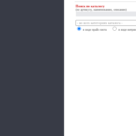
Поиск по каталогу
(по артикулу, наименованию, описанию)
в виде прайс-листа
в виде витри