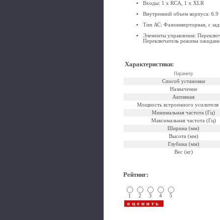
Входы: 1 x RCA, 1 x XLR
Внутренний объем корпуса: 6.9 
Тип АС: Фазоинверторная, с за
Элементы управления: Переключа
Переключатель режима ожидани
Характеристики
:
Параметр
Способ установки
Назначение
Активная
Мощность встроенного усилителя 
Минимальная частота (Гц)
Максимальная частота (Гц)
Ширина (мм)
Высота (мм)
Глубина (мм)
Вес (кг)
Рейтинг
:
1
2
3
4
5