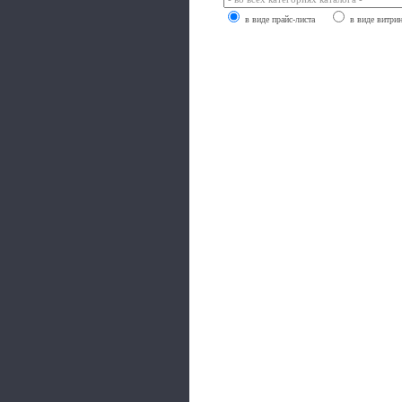
в виде прайс-листа
в виде витри