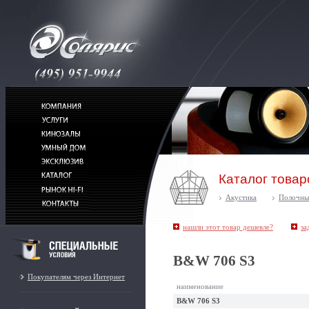
Каталог товар
Акустика
Полочны
нашли этот товар дешевле?
за
B&W 706 S3
Покупателям через Интернет
наименование
B&W 706 S3