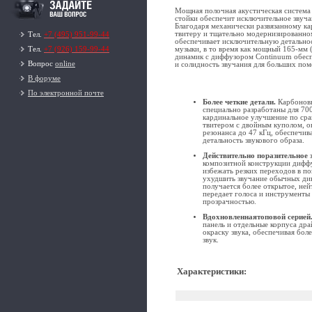
Мощная полочная акустическая система 
стойки обеспечит исключительное звуча
Благодаря механически развязанному к
твитеру и тщательно модернизированно
Тел.
+7 (495) 951-99-44
обеспечивает исключительную детальнос
музыки, в то время как мощный 165-мм
Тел.
+7 (926) 159-99-44
динамик с диффузором Continuum обес
Вопрос
online
и солидность звучания для больших по
В форуме
По электронной почте
Более четкие детали.
Карбоновы
специально разработаны для 70
кардинальное улучшение по ср
твитером с двойным куполом, о
резонанса до 47 кГц, обеспечив
детальность звукового образа.
Действительно поразительное 
композитной конструкции дифф
избежать резких переходов в по
ухудшить звучание обычных дин
получается более открытое, ней
передает голоса и инструменты
прозрачностью.
Вдохновленнаятоповой серией
панель и отдельные корпуса др
окраску звука, обеспечивая бо
звук.
Характеристики
: