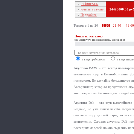
BØRRESEN
Купить в салоне
24490000.00 ру
Подробнее
Товары c 1 по 20
1-20
21-40
41-60
Поиск по каталогу
(по артикулу, наименованию, описанию)
в виде прайс-листа
в виде витри
Акустика B&W
– это всегда новаторск
техническое чудо в Великобритании. Д
искусством. Не случайно большинство п
Ассортимент, которым представлена аку
кинотеатра или обычные мультимедийные
Акустика Dali – это звук высочайшего 
недавно, но уже снискали себе заслуже
слышишь игру датской пары, то кажетс
великолепии. Сегодня акустика Dali п
последних моделей можно выделить новы