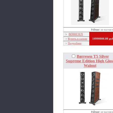
Рейтинг:
не выставл
BØRRESEN
Купить в салоне
14990000.00 ру
Подробнее
Børresen T5 Silver
Supreme Edition High Glos
Walnut
Рейтинг:
не выставл