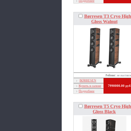
Подробнее
Børresen T3 Cryo Hig
Gloss Walnut
Рейтинг:
не выставл
BØRRESEN
Купить в салоне
7990000.00 руб
Подробнее
Børresen T5 Cryo Hig
Gloss Black