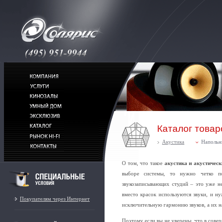
Каталог товар
Акустика
Напольн
О том, что такое
акустика и акустичес
выборе системы, то нужно четко по
звукозаписывающих студий – это уже не
вместо красок используются звуки, и н
Покупателям через Интернет
исключительную гармонию звуков, а их 
Поэтому если вы не уверены, что в сове