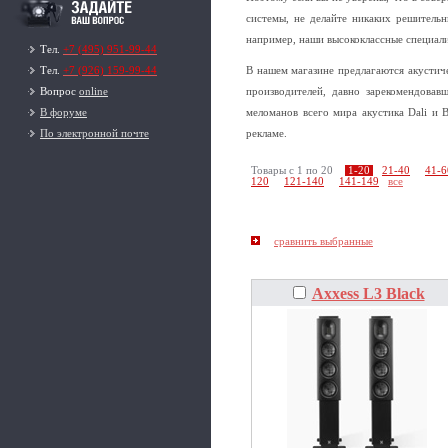
системы, не делайте никаких решитель
например, наши высококлассные специалис
Тел.
+7 (495) 951-99-44
Тел.
+7 (926) 159-99-44
В нашем магазине предлагаются акустич
Вопрос
online
производителей, давно зарекомендовав
В форуме
меломанов всего мира акустика Dali и
По электронной почте
рекламе.
Товары c 1 по 20
1-20
21-40
41-6
120
121-140
141-149
все
Axxess L3 Black