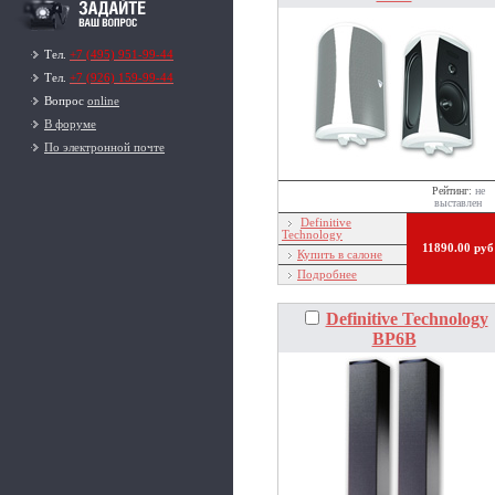
Тел.
+7 (495) 951-99-44
Тел.
+7 (926) 159-99-44
Вопрос
online
В форуме
По электронной почте
Рейтинг:
не
выставлен
Definitive
Technology
11890.00 руб
Купить в салоне
Подробнее
Definitive Technology
BP6B