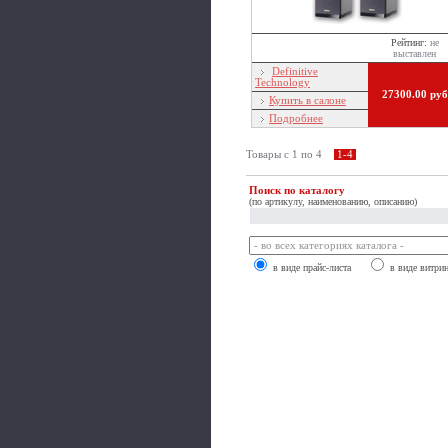
Рейтинг:
не
выставлен
Definitive
Technology
27300.00 руб
Купить в салоне
Подробнее
Товары c 1 по 4
1-4
Поиск по каталогу
(по артикулу, наименованию, описанию)
в виде прайс-листа
в виде витри