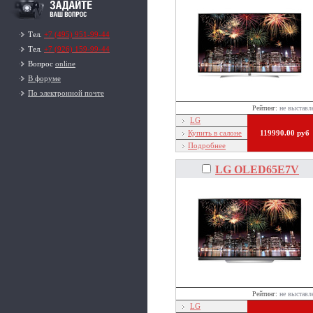
Тел.
+7 (495) 951-99-44
Тел.
+7 (926) 159-99-44
Вопрос
online
В форуме
По электронной почте
Рейтинг:
не выставл
LG
Купить в салоне
119990.00 руб
Подробнее
LG OLED65E7V
Рейтинг:
не выставл
LG