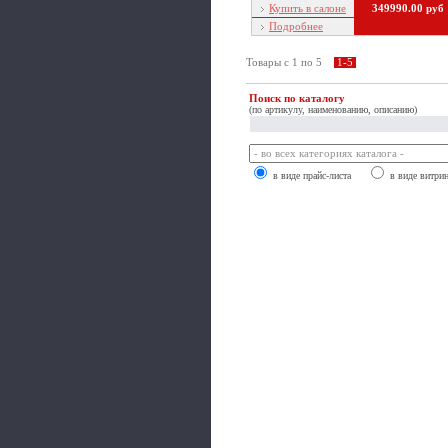
Купить в салоне
349990.00 руб
Подробнее
Товары c 1 по 5
1-5
Поиск по каталогу
(по артикулу, наименованию, описанию)
в виде прайс-листа
в виде витри