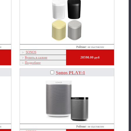
н
Рейтинг:
не выставлен
SONOS
Купить в салоне
20590.00 руб
Подробнее
Sonos PLAY:1
н
Рейтинг:
не выставлен