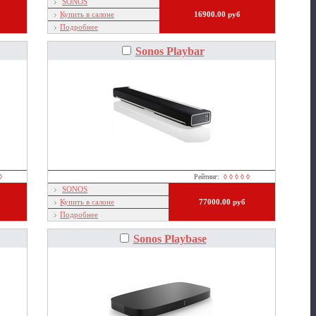
SONOS
Купить в салоне
16900.00 руб
Подробнее
Sonos Playbar
◊
Рейтинг:
◊ ◊ ◊ ◊ ◊
SONOS
Купить в салоне
77000.00 руб
Подробнее
Sonos Playbase