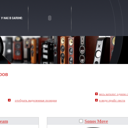
ров
весь каталог одним 
в виде прайс-листа
Beam
Sonos Move