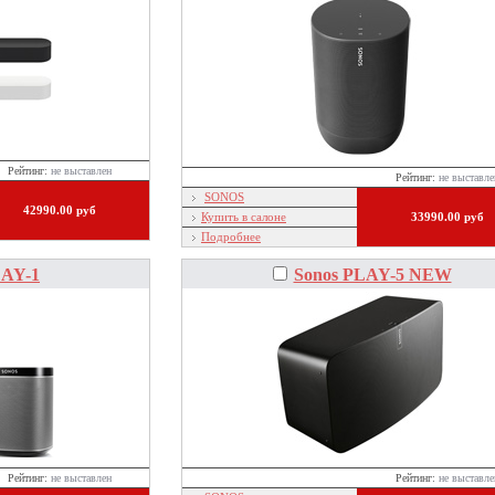
Рейтинг:
не выставлен
Рейтинг:
не выставле
SONOS
42990.00 руб
Купить в салоне
33990.00 руб
Подробнее
LAY-1
Sonos PLAY-5 NEW
Рейтинг:
не выставлен
Рейтинг:
не выставле