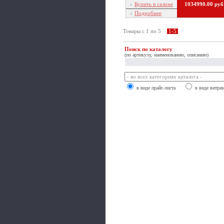
Купить в салоне
1034990.00 руб
Подробнее
Товары c 1 по 5
1-5
Поиск по каталогу
(по артикулу, наименованию, описанию)
в виде прайс-листа
в виде витри