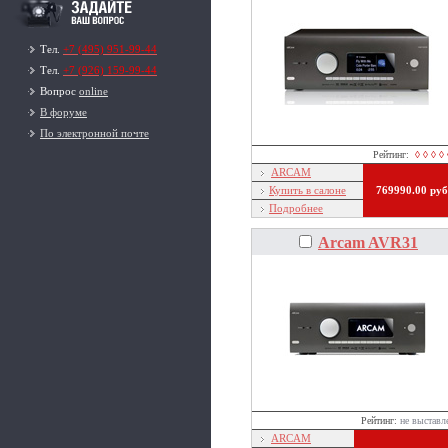
Тел.
+7 (495) 951-99-44
Тел.
+7 (926) 159-99-44
Вопрос
online
В форуме
По электронной почте
Рейтинг:
◊ ◊ ◊ ◊ 
ARCAM
Купить в салоне
769990.00 руб
Подробнее
Arcam AVR31
Рейтинг:
не выставл
ARCAM